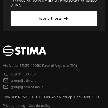
variazioni dei listini e tutte le ultime novità dal mondo
STIMA
arrow_right_alt
Iscriviti ora
Via Giudei 33/35
40050 Funo di Argelato (BO)
call
+39 051 8651511
mail
group@stima.it
mail
group@pec.stima.it
P.iva 00517031209 - C.F. 00584320378
Cap. Soc. €250.000
Privacy policy
Cookie policy