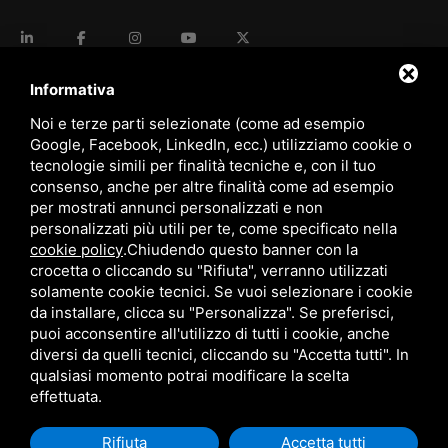
language
ITALIANO
Informativa
Noi e terze parti selezionate (come ad esempio
Google, Facebook, LinkedIn, ecc.) utilizziamo cookie o
download
tecnologie simili per finalità tecniche e, con il tuo
Catalogo Stima
consenso, anche per altre finalità come ad esempio
download
per mostrati annunci personalizzati e non
Politica qualità e sicurezza
personalizzati più utili per te, come specificato nella
cookie policy
.
Chiudendo questo banner con la
crocetta o cliccando su "Rifiuta", verranno utilizzati
solamente cookie tecnici. Se vuoi selezionare i cookie
da installare, clicca su "Personalizza". Se preferisci,
puoi acconsentire all'utilizzo di tutti i cookie, anche
diversi da quelli tecnici, cliccando su "Accetta tutti". In
qualsiasi momento potrai modificare la scelta
Questo sito è protetto da Google reCAPTCHA v3,
Privacy Policy
e
Terms of Service
di Google.
effettuata.
Rifiuta
Accetta tutti