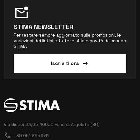
mark_email_unread
STIMA NEWSLETTER
Per restare sempre aggiornato sulle promozioni, le
variazioni dei listini e tutte le ultime novità dal mondo
STIMA
arrow_right_alt
Iscriviti ora
Via Giudei 33/35
40050 Funo di Argelato (BO)
call
+39 051 8651511