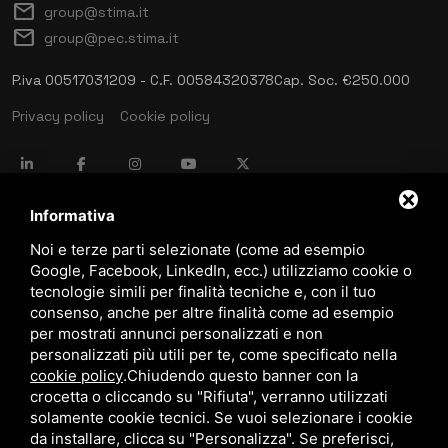
mail
group@stima.it
mail
group@pec.stima.it
P.iva 00517031209 - C.F. 00584320378
Cap. Soc. €250.000
Privacy policy
Cookie policy
language
ITALIANO
Informativa
Noi e terze parti selezionate (come ad esempio
Google, Facebook, LinkedIn, ecc.) utilizziamo cookie o
download
tecnologie simili per finalità tecniche e, con il tuo
Catalogo Stima
consenso, anche per altre finalità come ad esempio
download
per mostrati annunci personalizzati e non
Politica qualità e sicurezza
personalizzati più utili per te, come specificato nella
cookie policy
.
Chiudendo questo banner con la
crocetta o cliccando su "Rifiuta", verranno utilizzati
solamente cookie tecnici. Se vuoi selezionare i cookie
da installare, clicca su "Personalizza". Se preferisci,