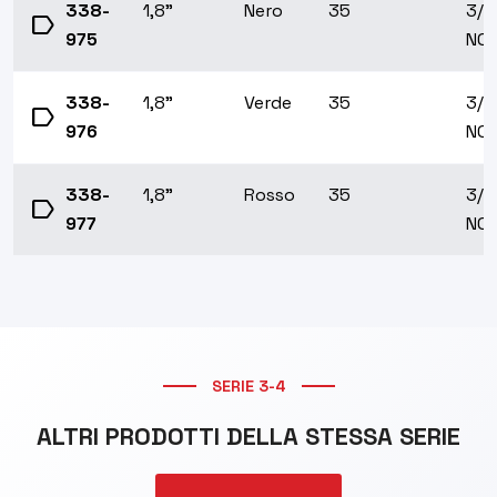
338-
1,8"
Nero
35
3/2
label
975
NO
338-
1,8"
Verde
35
3/2
label
976
NO
338-
1,8"
Rosso
35
3/2
label
977
NO
SERIE 3-4
ALTRI PRODOTTI DELLA STESSA SERIE