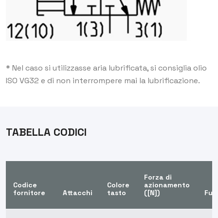
* Nel caso si utilizzasse aria lubrificata, si consiglia olio
ISO VG32 e di non interrompere mai la lubrificazione.
TABELLA CODICI
Forza di
Codice
Colore
azionamento
fornitore
Attacchi
tasto
([N])
Fun