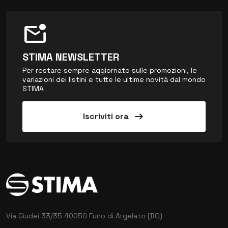
mark_email_unread
STIMA NEWSLETTER
Per restare sempre aggiornato sulle promozioni, le
variazioni dei listini e tutte le ultime novità dal mondo
STIMA
arrow_right_alt
Iscriviti ora
Via Giudei 33/35
40050 Funo di Argelato (BO)