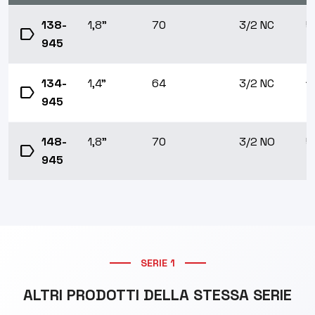
138-
1,8"
70
3/2 NC
5
label
945
134-
1,4"
64
3/2 NC
1
label
945
148-
1,8"
70
3/2 NO
5
label
945
SERIE 1
ALTRI PRODOTTI DELLA STESSA SERIE