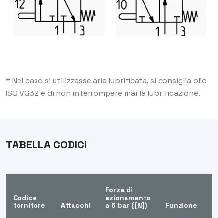
* Nel caso si utilizzasse aria lubrificata, si consiglia olio
ISO VG32 e di non interrompere mai la lubrificazione.
TABELLA CODICI
Forza di
Codice
azionamento
Q
fornitore
Attacchi
a 6 bar ([N])
Funzione
(