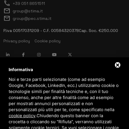
call
+39 051 8651511
mail
group@stima.it
mail
group@pec.stima.it
P.iva 00517031209 - C.F. 00584320378
Cap. Soc. €250.000
Privacy policy
Cookie policy
language
ITALIANO
Informativa
Noi e terze parti selezionate (come ad esempio
Google, Facebook, LinkedIn, ecc.) utilizziamo cookie o
download
tecnologie simili per finalità tecniche e, con il tuo
Catalogo Stima
consenso, anche per altre finalità come ad esempio
download
per mostrati annunci personalizzati e non
Politica qualità e sicurezza
personalizzati più utili per te, come specificato nella
cookie policy
.
Chiudendo questo banner con la
crocetta o cliccando su "Rifiuta", verranno utilizzati
solamente cookie tecnici. Se vuoi selezionare i cookie