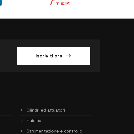
arrow_right_alt
Iscriviti ora
Cilindri ed attuatori
Fluidica
Strumentazione e controllo