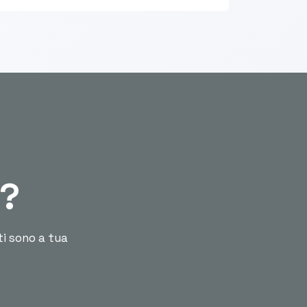
ù?
ti sono a tua