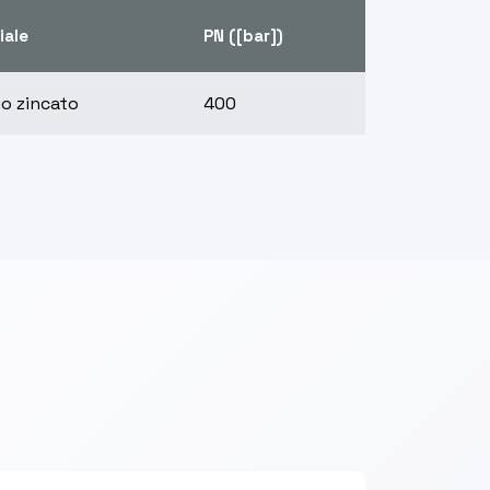
iale
PN ([bar])
io zincato
400