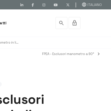
language
ITALIANO
search
lock
atti
FT 290 - Esclusori manometro in linea
chevron_right
FPEA - Esclusori manometro a 90°
sclusori