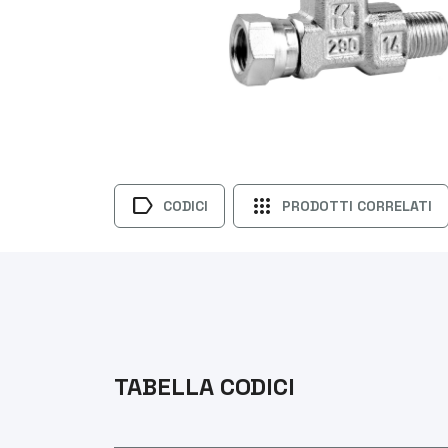
label
apps
CODICI
PRODOTTI CORRELATI
TABELLA CODICI