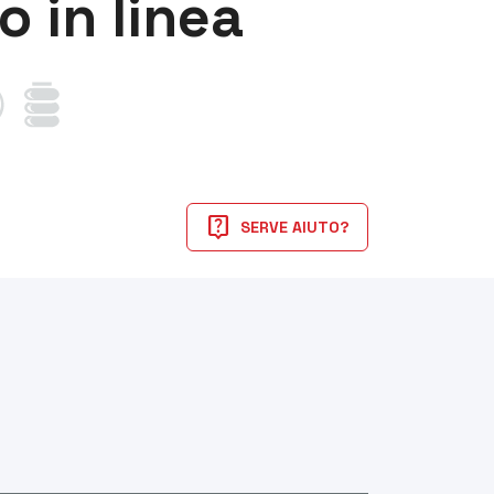
 in linea
live_help
SERVE AIUTO?