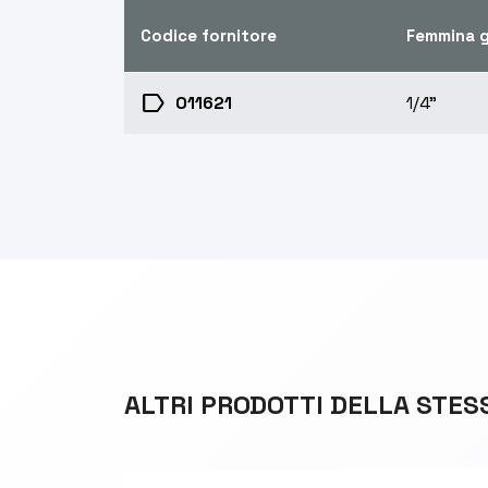
Codice fornitore
Femmina g
label
011621
1/4"
ALTRI PRODOTTI DELLA STES