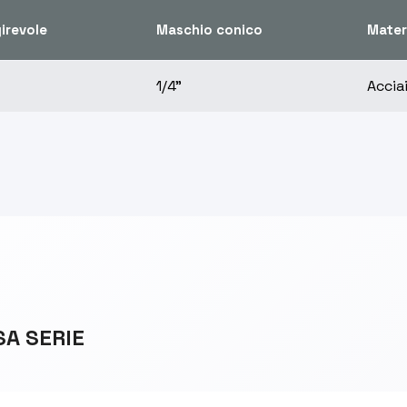
irevole
Maschio conico
Mater
1/4"
Accia
SA SERIE