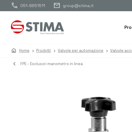
call
mail
051-8651511
group@stima.it
Pro
home
Home
Prodotti
Valvole per automazione
Valvole acc
navigate_before
FPE - Esclusori manometro in linea