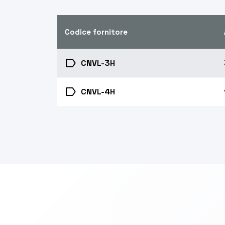
Codice fornitore
label
CNVL-3H
label
CNVL-4H