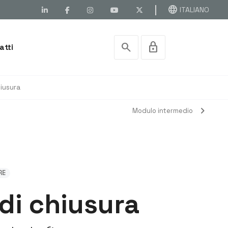
language
ITALIANO
search
lock
atti
hiusura
chevron_right
Modulo intermedio
RE
di chiusura