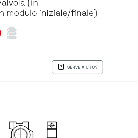
valvola (in
modulo iniziale/finale)
live_help
SERVE AIUTO?