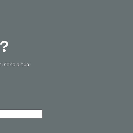
ù?
ti sono a tua