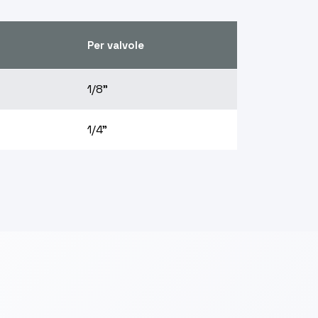
Per valvole
1/8”
1/4”