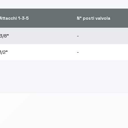
Attacchi 1-3-5
N° posti valvola
3/8"
-
1/2"
-