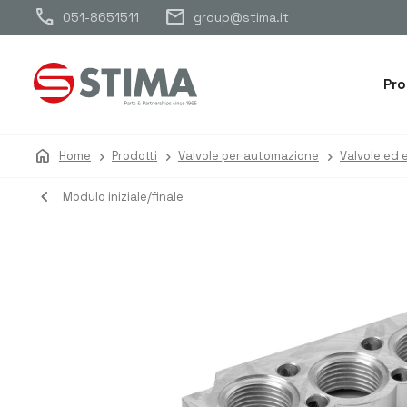
call
mail
051-8651511
group@stima.it
Pro
home
Home
Prodotti
Valvole per automazione
Valvole ed e
navigate_before
Modulo iniziale/finale