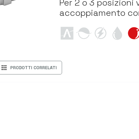
Per 2 o 3 posizioni 
accoppiamento con 
apps
PRODOTTI CORRELATI