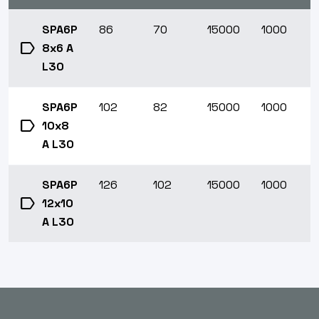
SPA6P
86
70
15000
1000
label
8x6 A
L30
SPA6P
102
82
15000
1000
label
10x8
A L30
SPA6P
126
102
15000
1000
label
12x10
A L30