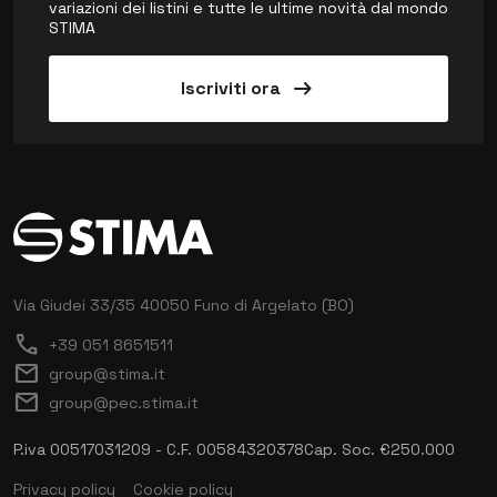
variazioni dei listini e tutte le ultime novità dal mondo
STIMA
arrow_right_alt
Iscriviti ora
Via Giudei 33/35
40050 Funo di Argelato (BO)
call
+39 051 8651511
mail
group@stima.it
mail
group@pec.stima.it
P.iva 00517031209 - C.F. 00584320378
Cap. Soc. €250.000
Privacy policy
Cookie policy