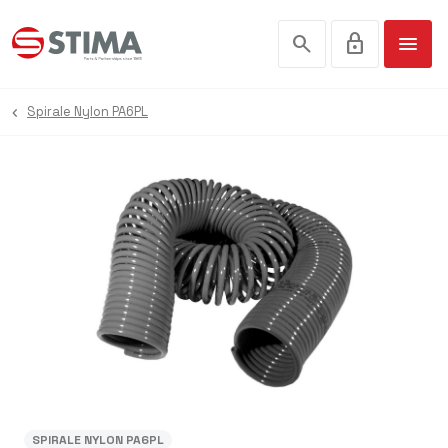
search
lock
menu
Spirale Nylon PA6PL
SPIRALE NYLON PA6PL