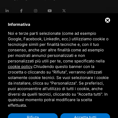
language
ITALIANO
Informativa
Noi e terze parti selezionate (come ad esempio
Google, Facebook, LinkedIn, ecc.) utilizziamo cookie o
download
tecnologie simili per finalità tecniche e, con il tuo
Catalogo Stima
consenso, anche per altre finalità come ad esempio
download
per mostrati annunci personalizzati e non
Politica qualità e sicurezza
personalizzati più utili per te, come specificato nella
cookie policy
.
Chiudendo questo banner con la
crocetta o cliccando su "Rifiuta", verranno utilizzati
solamente cookie tecnici. Se vuoi selezionare i cookie
da installare, clicca su "Personalizza". Se preferisci,
puoi acconsentire all'utilizzo di tutti i cookie, anche
diversi da quelli tecnici, cliccando su "Accetta tutti". In
qualsiasi momento potrai modificare la scelta
Questo sito è protetto da Google reCAPTCHA v3,
Privacy Policy
e
Terms of Service
di Google.
effettuata.
Rifiuta
Accetta tutti