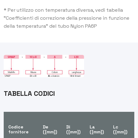
* Per utilizzo con temperatura diversa, vedi tabella
"Coefficienti di correzione della pressione in funzione
della temperatura" del tubo Nylon PA6P
TABELLA CODICI
Codice
De
Di
La
Lc
fornitore
([mm])
([mm])
([mm])
([mm])