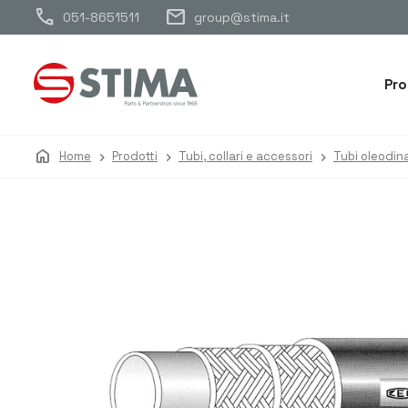
call
mail
051-8651511
group@stima.it
Pro
home
Home
Prodotti
Tubi, collari e accessori
Tubi oleodin