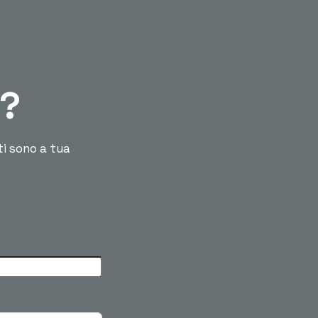
ù?
ti sono a tua