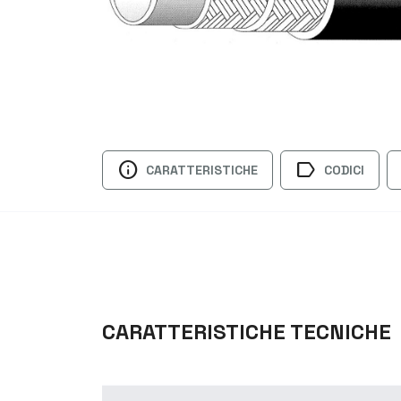
info
label
CARATTERISTICHE
CODICI
CARATTERISTICHE TECNICHE