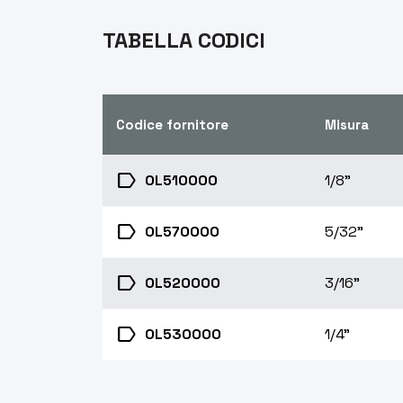
TABELLA CODICI
Codice fornitore
Misura
label
OL510000
1/8"
label
OL570000
5/32"
label
OL520000
3/16"
label
OL530000
1/4"