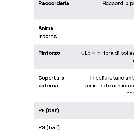
Raccorderia
Raccordi a pr
Anima
interna
Rinforzo
OL5 = In fibra di poli
Copertura
In poliuretano ant
esterna
resistente ai micror
per
PE (bar)
PS (bar)