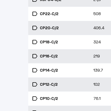
label
CP22-C/2
508
label
CP20-C/2
406.4
label
CP18-C/2
324
label
CP16-C/2
219
label
CP14-C/2
139.7
label
CP12-C/2
102
label
CP10-C/2
76.1