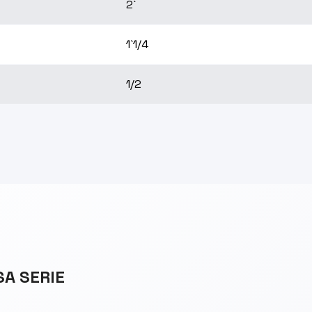
2`
1`1/4
1/2
SA SERIE