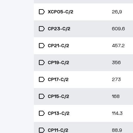
label
XCP05-C/2
26,9
label
CP23-C/2
609.6
label
CP21-C/2
457.2
label
CP19-C/2
356
label
CP17-C/2
273
label
CP15-C/2
168
label
CP13-C/2
114.3
label
CP11-C/2
88.9