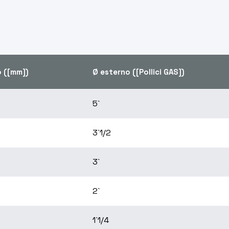
o ([mm])
Ø esterno ([Pollici GAS])
5`
3`1/2
3`
2`
1`1/4