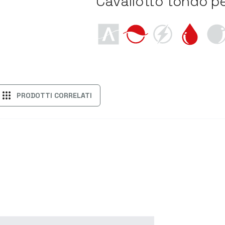
Cavallotto tondo p
apps
PRODOTTI CORRELATI