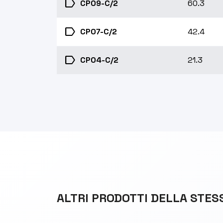
label
CP09-C/2
60.3
label
CP07-C/2
42.4
label
CP04-C/2
21.3
ALTRI PRODOTTI DELLA STES