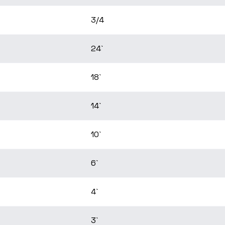
3/4
24`
18`
14`
10`
6`
4`
3`