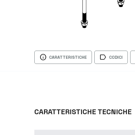
info
label
CARATTERISTICHE
CODICI
CARATTERISTICHE TECNICHE