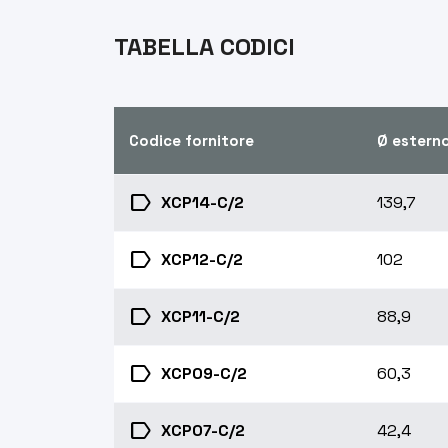
TABELLA CODICI
Codice fornitore
Ø estern
label
XCP14-C/2
139,7
label
XCP12-C/2
102
label
XCP11-C/2
88,9
label
XCP09-C/2
60,3
label
XCP07-C/2
42,4