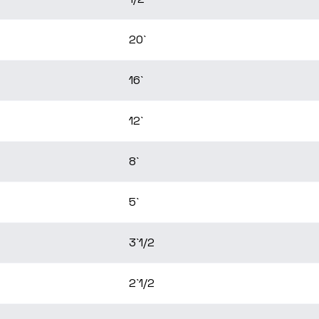
20`
16`
12`
8`
5`
3`1/2
2`1/2