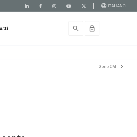
language
ITALIANO
search
lock
atti
chevron_right
Serie CM