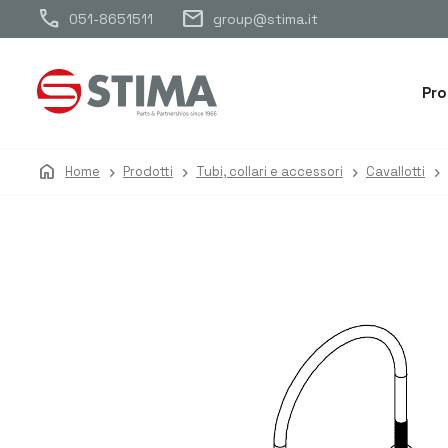
call
mail
051-8651511
group@stima.it
Pro
home
Home
Prodotti
Tubi, collari e accessori
Cavallotti