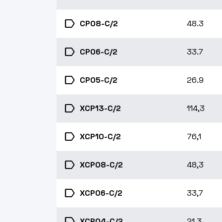
label
CP08-C/2
48.3
label
CP06-C/2
33.7
label
CP05-C/2
26.9
label
XCP13-C/2
114,3
label
XCP10-C/2
76,1
label
XCP08-C/2
48,3
label
XCP06-C/2
33,7
label
XCP04-C/2
21,3