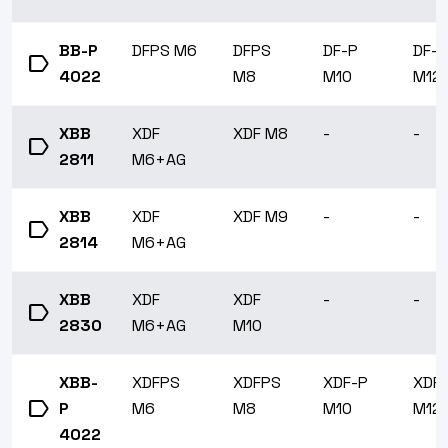
BB-P
DFPS M6
DFPS
DF-P
DF-P
label
4022
M8
M10
M12
XBB
XDF
XDF M8
-
-
label
2811
M6+AG
XBB
XDF
XDF M9
-
-
label
2814
M6+AG
XBB
XDF
XDF
-
-
label
2830
M6+AG
M10
XBB-
XDFPS
XDFPS
XDF-P
XDF
label
P
M6
M8
M10
M12
4022