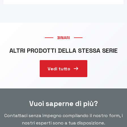
BINARI
ALTRI PRODOTTI DELLA STESSA SERIE
arrow_right_alt
Vedi tutto
Vuoi saperne di più?
Contattaci senza impegno compilando il nostro form, i
nostri esperti sono a tua disposizione.