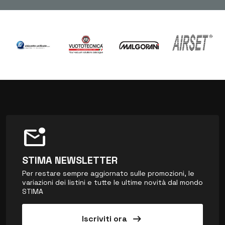
mark_email_unread
STIMA NEWSLETTER
Per restare sempre aggiornato sulle promozioni, le
variazioni dei listini e tutte le ultime novità dal mondo
STIMA
arrow_right_alt
Iscriviti ora