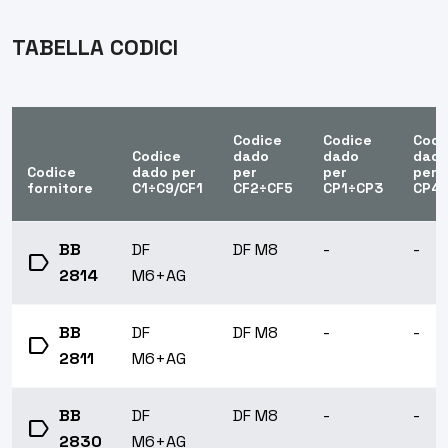
TABELLA CODICI
Codice
Codice
Codi
Codice
dado
dado
dad
Codice
dado per
per
per
per
fornitore
C1÷C9/CF1
CF2÷CF5
CP1÷CP3
CP4
BB
DF
DF M8
-
-
label
2814
M6+AG
BB
DF
DF M8
-
-
label
2811
M6+AG
BB
DF
DF M8
-
-
label
2830
M6+AG