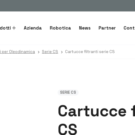
dotti
Azienda
Robotica
News
Partner
Cont
tri per Oleodinamica
Serie CS
Cartucce filtranti serie CS
SERIE CS
Cartucce f
CS