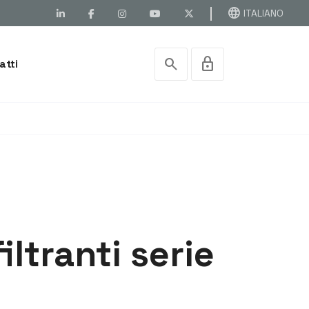
language
ITALIANO
search
lock
atti
iltranti serie