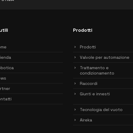
utili
Prodotti
ome
Prodotti
ienda
Valvole per automazione
botica
Trattamento e
condizionamento
ews
Raccordi
rtner
Giunti e innesti
ntatti
Tecnologia del vuoto
Aireka