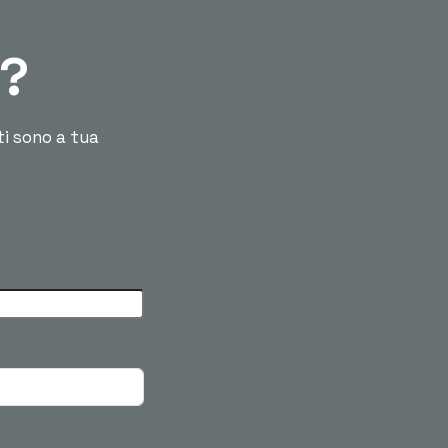
ù?
ti sono a tua