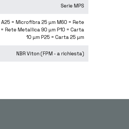
Serie MPS
m A25 = Microfibra 25 µm M60 = Rete
= Rete Metallica 90 µm P10 = Carta
10 µm P25 = Carta 25 µm
NBR Viton (FPM - a richiesta)