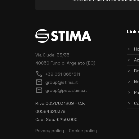
Link 
H
Via Giudei 33/35
Az
40050 Funo di Argelato (BO)
Ro
call
+39 051 8651511
mail
N
group@stima.it
mail
group@pec.stima.it
Pa
P.iva 00517031209 - C.F.
Co
00584320378
Cap. Soc. €250.000
Privacy policy
Cookie policy