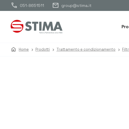
call
mail
051-8651511
group@stima.it
Pro
home
Home
Prodotti
Trattamento e condizionamento
Fil