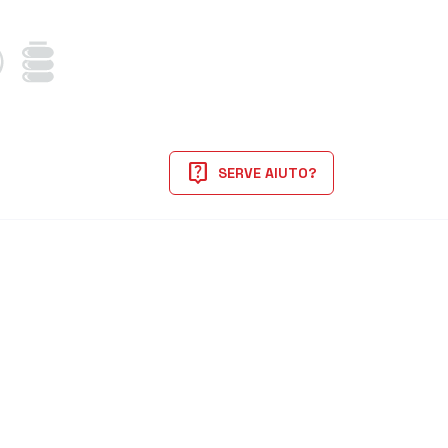
live_help
SERVE AIUTO?