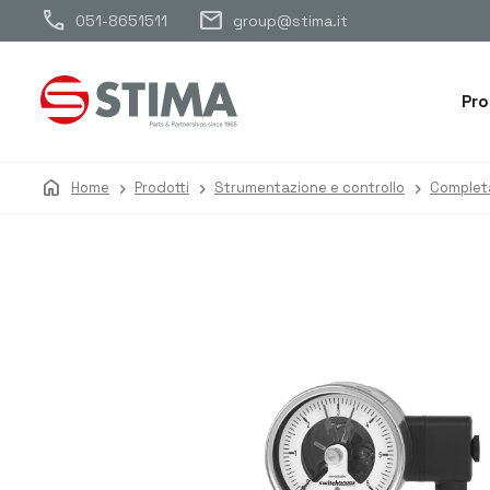
call
mail
051-8651511
group@stima.it
Pro
home
Home
Prodotti
Strumentazione e controllo
Complet