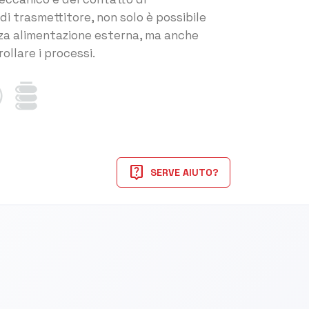
i trasmettitore, non solo è possibile
enza alimentazione esterna, ma anche
rollare i processi.
live_help
SERVE AIUTO?