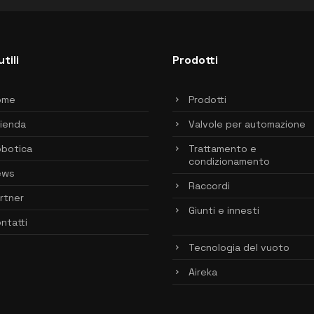
utili
Prodotti
ome
Prodotti
ienda
Valvole per automazione
botica
Trattamento e
condizionamento
ews
Raccordi
rtner
Giunti e innesti
ntatti
Tecnologia del vuoto
Aireka