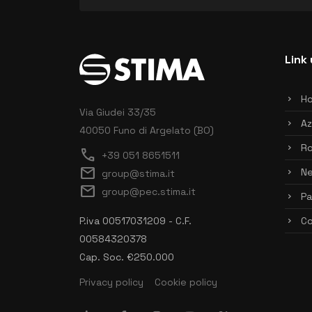
Link 
H
Via Giudei 33/35
Az
40050 Funo di Argelato (BO)
Ro
call
+39 051 8651511
mail
N
group@stima.it
mail
group@pec.stima.it
Pa
P.iva 00517031209 - C.F.
Co
00584320378
Cap. Soc. €250.000
Privacy policy
Cookie policy