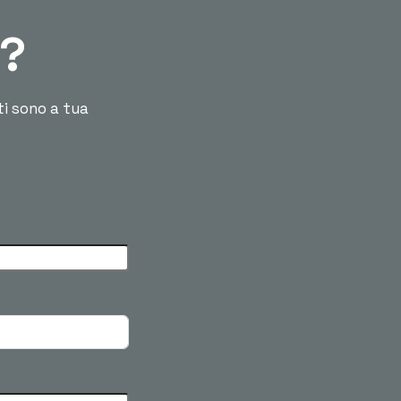
ù?
ti sono a tua