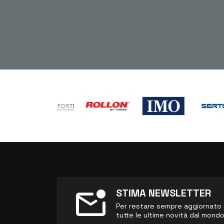
mark_email_unread
STIMA NEWSLETTER
Per restare sempre aggiornato sul
tutte le ultime novità dal mond