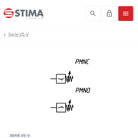
search
lock
menu
Serie VS-V
SERIE VS-V