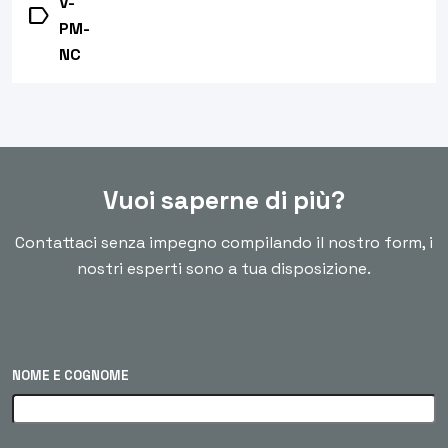
V-
label
PM-
NC
Vuoi saperne di più?
Contattaci senza impegno compilando il nostro form, i
nostri esperti sono a tua disposizione.
NOME E COGNOME