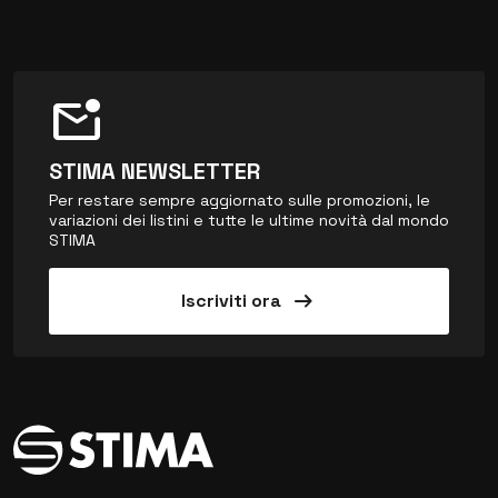
mark_email_unread
STIMA NEWSLETTER
Per restare sempre aggiornato sulle promozioni, le
variazioni dei listini e tutte le ultime novità dal mondo
STIMA
arrow_right_alt
Iscriviti ora