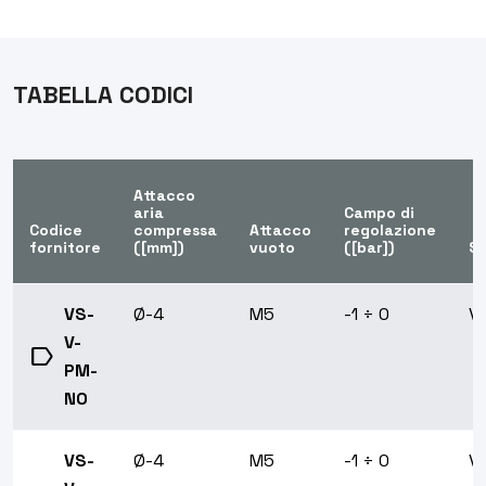
TABELLA CODICI
Attacco
aria
Campo di
Codice
compressa
Attacco
regolazione
fornitore
([mm])
vuoto
([bar])
Si
VS-
Ø-4
M5
-1 ÷ 0
V
V-
label
PM-
NO
VS-
Ø-4
M5
-1 ÷ 0
V