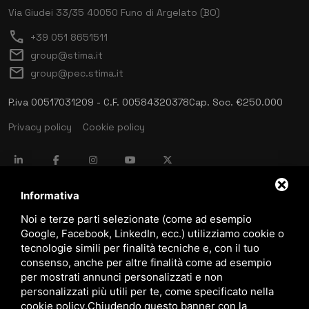
Via Giudei 33/35
40050 Funo di Argelato (BO)
call
+39 051 8651511
mail
group@stima.it
mail
group@pec.stima.it
P.iva 00517031209 - C.F. 00584320378
Cap. Soc. €250.000
Privacy policy
Cookie policy
language
ITALIANO
Informativa
Noi e terze parti selezionate (come ad esempio
Google, Facebook, LinkedIn, ecc.) utilizziamo cookie o
download
tecnologie simili per finalità tecniche e, con il tuo
Catalogo Stima
consenso, anche per altre finalità come ad esempio
download
per mostrati annunci personalizzati e non
Politica qualità e sicurezza
personalizzati più utili per te, come specificato nella
cookie policy
.
Chiudendo questo banner con la