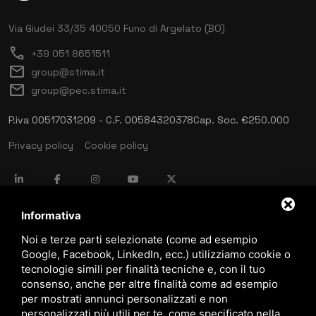
Via Giudei 33/35
40050 Funo di Argelato (BO)
call
+39 051 8651511
mail
group@stima.it
mail
group@pec.stima.it
P.iva 00517031209 - C.F. 00584320378
Cap. Soc. €250.000
Privacy policy
Cookie policy
language
ITALIANO
Informativa
Noi e terze parti selezionate (come ad esempio
Google, Facebook, LinkedIn, ecc.) utilizziamo cookie o
download
tecnologie simili per finalità tecniche e, con il tuo
Catalogo Stima
consenso, anche per altre finalità come ad esempio
download
per mostrati annunci personalizzati e non
Politica qualità e sicurezza
personalizzati più utili per te, come specificato nella