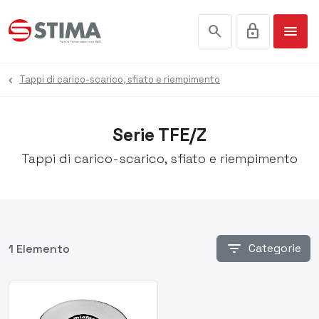
search
lock
menu
Tappi di carico-scarico, sfiato e riempimento
Serie TFE/Z
Tappi di carico-scarico, sfiato e riempimento
filter_list
Categorie
1 Elemento