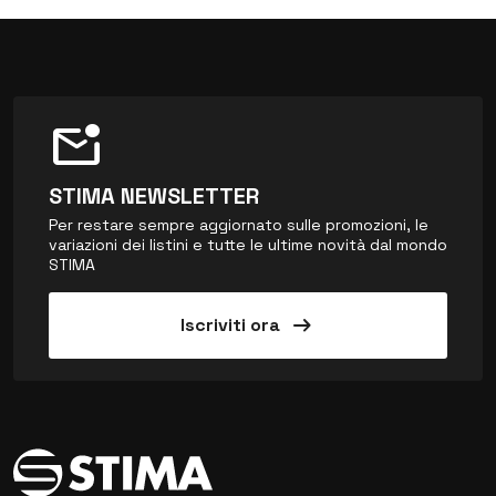
mark_email_unread
STIMA NEWSLETTER
Per restare sempre aggiornato sulle promozioni, le
variazioni dei listini e tutte le ultime novità dal mondo
STIMA
arrow_right_alt
Iscriviti ora