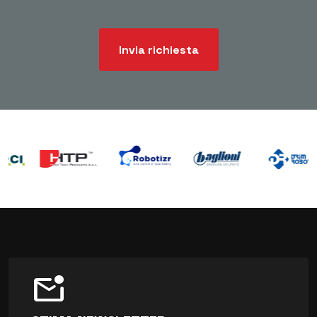
Invia richiesta
mark_email_unread