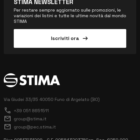
STIMA NEWSLETTER
Per restare sempre aggiornato sulle promozioni, le
variazioni dei listini e tutte le ultime novità dal mondo
STIMA
arrow_right_alt
Iscriviti ora
Via Giudei 33/35
40050 Funo di Argelato (BO)
call
+39 051 8651511
mail
group@stima.it
mail
group@pec.stima.it
P.iva 00517031209 - C.F. 00584320378
Cap. Soc. €250.000