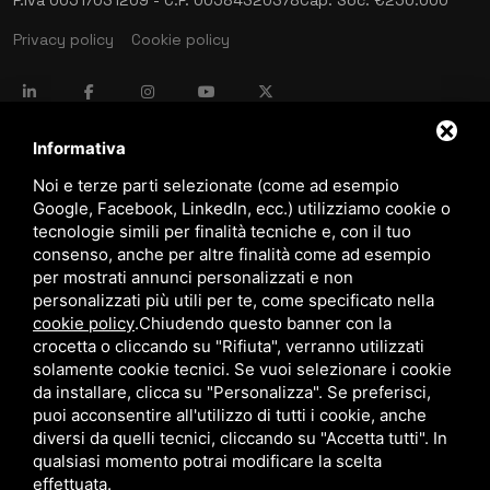
Privacy policy
Cookie policy
language
ITALIANO
Informativa
Noi e terze parti selezionate (come ad esempio
Google, Facebook, LinkedIn, ecc.) utilizziamo cookie o
download
tecnologie simili per finalità tecniche e, con il tuo
Catalogo Stima
consenso, anche per altre finalità come ad esempio
download
per mostrati annunci personalizzati e non
Politica qualità e sicurezza
personalizzati più utili per te, come specificato nella
cookie policy
.
Chiudendo questo banner con la
crocetta o cliccando su "Rifiuta", verranno utilizzati
solamente cookie tecnici. Se vuoi selezionare i cookie
da installare, clicca su "Personalizza". Se preferisci,
puoi acconsentire all'utilizzo di tutti i cookie, anche
diversi da quelli tecnici, cliccando su "Accetta tutti". In
qualsiasi momento potrai modificare la scelta
Questo sito è protetto da Google reCAPTCHA v3,
Privacy Policy
e
Terms of Service
di Google.
effettuata.