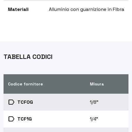
Materiali
Alluminio con guarnizione in Fibra
TABELLA CODICI
Codice fornitore
Misura
label
TCF0G
1/8"
label
TCF1G
1/4"