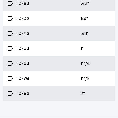
label
TCF2G
3/8"
label
TCF3G
1/2"
label
TCF4G
3/4"
label
TCF5G
1"
label
TCF6G
1"1/4
label
TCF7G
1"1/2
label
TCF8G
2"