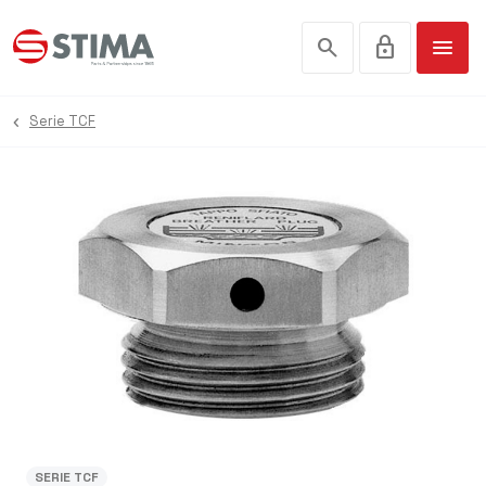
search
lock
menu
Serie TCF
SERIE TCF