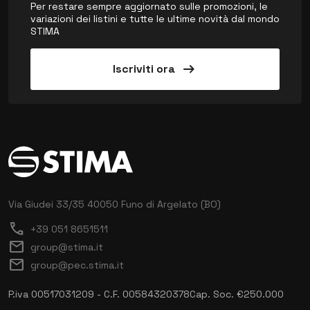
Per restare sempre aggiornato sulle promozioni, le
variazioni dei listini e tutte le ultime novità dal mondo
STIMA
arrow_right_alt
Iscriviti ora
Via Giudei 33/35
40050 Funo di Argelato (BO)
call
+39 051 8651511
mail
group@stima.it
mail
group@pec.stima.it
P.iva 00517031209 - C.F. 00584320378
Cap. Soc. €250.000