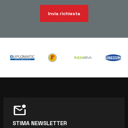
Invia richiesta
mark_email_unread
STIMA NEWSLETTER