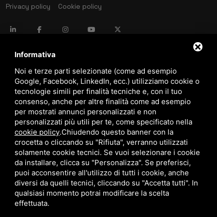
Privacy policy
Cookie policy
language
ITALIANO
Informativa
Noi e terze parti selezionate (come ad esempio
Google, Facebook, LinkedIn, ecc.) utilizziamo cookie o
download
tecnologie simili per finalità tecniche e, con il tuo
Catalogo Stima
consenso, anche per altre finalità come ad esempio
download
per mostrati annunci personalizzati e non
Politica qualità e sicurezza
personalizzati più utili per te, come specificato nella
cookie policy
.
Chiudendo questo banner con la
crocetta o cliccando su "Rifiuta", verranno utilizzati
solamente cookie tecnici. Se vuoi selezionare i cookie
da installare, clicca su "Personalizza". Se preferisci,
puoi acconsentire all'utilizzo di tutti i cookie, anche
diversi da quelli tecnici, cliccando su "Accetta tutti". In
qualsiasi momento potrai modificare la scelta
Questo sito è protetto da Google reCAPTCHA v3,
Privacy Policy
e
Terms of Service
di Google.
effettuata.