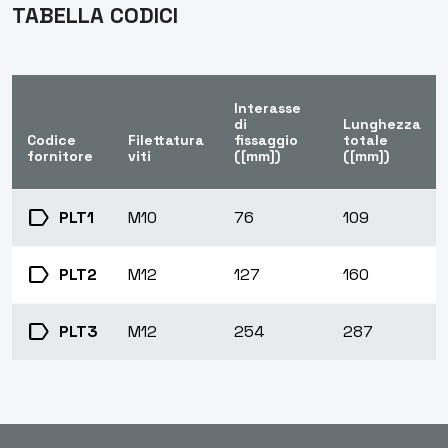
TABELLA CODICI
Interasse
di
Lunghezza
Codice
Filettatura
fissaggio
totale
fornitore
viti
([mm])
([mm])
label
PLT1
M10
76
109
label
PLT2
M12
127
160
label
PLT3
M12
254
287