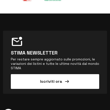
mark_email_unread
STIMA NEWSLETTER
Per restare sempre aggiornato sulle promozioni, le
variazioni dei listini e tutte le ultime novità dal mondo
STIMA
arrow_right_alt
Iscriviti ora