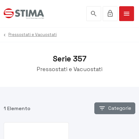
search
lock
menu
Pressostati e Vacuostati
Serie 357
Pressostati e Vacuostati
filter_list
Categorie
1 Elemento