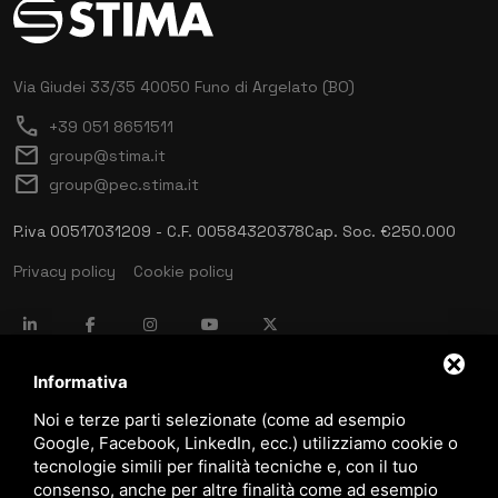
Via Giudei 33/35
40050 Funo di Argelato (BO)
call
+39 051 8651511
mail
group@stima.it
mail
group@pec.stima.it
P.iva 00517031209 - C.F. 00584320378
Cap. Soc. €250.000
Privacy policy
Cookie policy
language
ITALIANO
Informativa
Noi e terze parti selezionate (come ad esempio
Google, Facebook, LinkedIn, ecc.) utilizziamo cookie o
download
tecnologie simili per finalità tecniche e, con il tuo
Catalogo Stima
consenso, anche per altre finalità come ad esempio