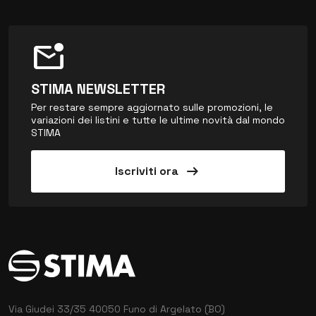
mark_email_unread
STIMA NEWSLETTER
Per restare sempre aggiornato sulle promozioni, le
variazioni dei listini e tutte le ultime novità dal mondo
STIMA
arrow_right_alt
Iscriviti ora
Via Giudei 33/35
40050 Funo di Argelato (BO)