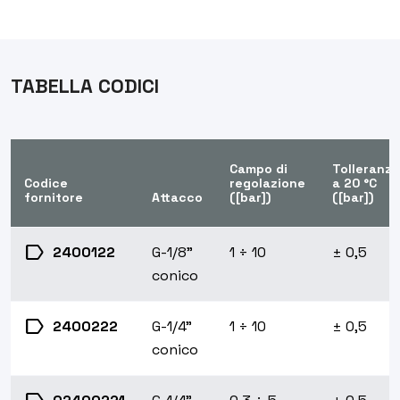
TABELLA CODICI
Campo di
Tolleranza
Codice
regolazione
a 20 °C
fornitore
Attacco
([bar])
([bar])
label
2400122
G-1/8"
1 ÷ 10
± 0,5
conico
label
2400222
G-1/4"
1 ÷ 10
± 0,5
conico