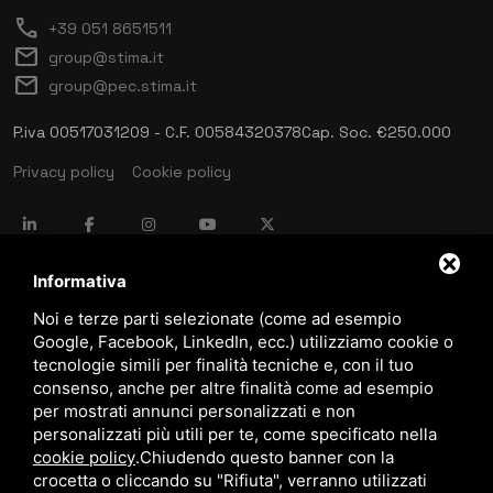
call
+39 051 8651511
mail
group@stima.it
mail
group@pec.stima.it
P.iva 00517031209 - C.F. 00584320378
Cap. Soc. €250.000
Privacy policy
Cookie policy
language
ITALIANO
Informativa
Noi e terze parti selezionate (come ad esempio
Google, Facebook, LinkedIn, ecc.) utilizziamo cookie o
download
tecnologie simili per finalità tecniche e, con il tuo
Catalogo Stima
consenso, anche per altre finalità come ad esempio
download
per mostrati annunci personalizzati e non
Politica qualità e sicurezza
personalizzati più utili per te, come specificato nella
cookie policy
.
Chiudendo questo banner con la
crocetta o cliccando su "Rifiuta", verranno utilizzati