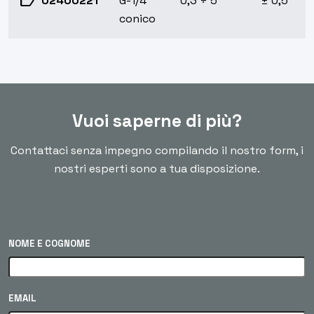
label
02400221
G-1/4"
0,3 ÷ 5
± 0,5
conico
Vuoi saperne di più?
Contattaci senza impegno compilando il nostro form, i
nostri esperti sono a tua disposizione.
NOME E COGNOME
EMAIL