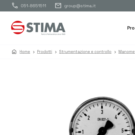
call
mail
051-8651511
group@stima.it
Pro
home
Home
Prodotti
Strumentazione e controllo
Manomet