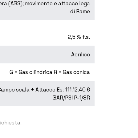
era (ABS); movimento e attacco lega
di Rame
2,5 % f.s.
Acrilico
G = Gas cilindrica R = Gas conica
ampo scala + Attacco Es: 111.12.40 6
BAR/PSI P-1/8R
ichiesta.