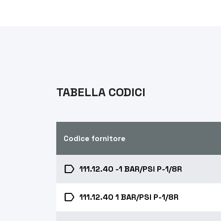
TABELLA CODICI
Codice fornitore
label
111.12.40 -1 BAR/PSI P-1/8R
label
111.12.40 1 BAR/PSI P-1/8R