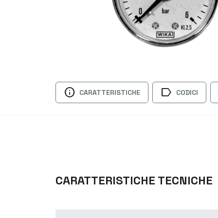
info
label
CARATTERISTICHE
CODICI
CARATTERISTICHE TECNICHE