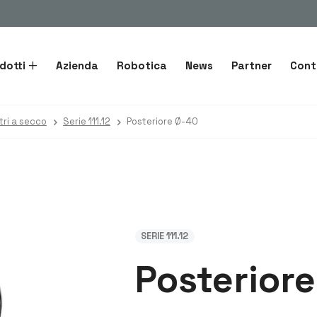
dotti
Azienda
Robotica
News
Partner
Cont
ri a secco
Serie 111.12
Posteriore Ø-40
SERIE 111.12
Posterior