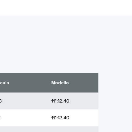
cala
Modello
SI
111.12.40
I
111.12.40