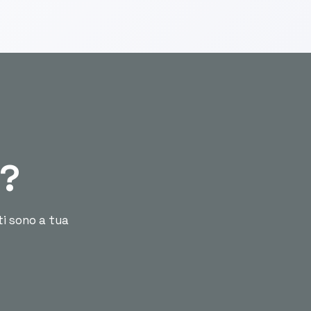
ù?
ti sono a tua