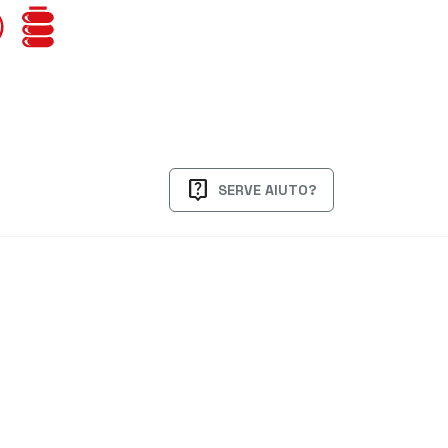
live_help
SERVE AIUTO?