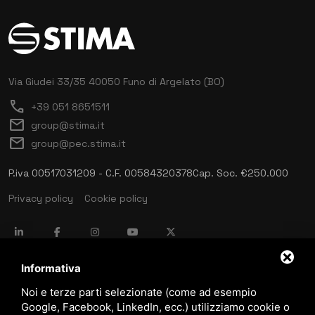
Via Giudei 33/35
40050 Funo di Argelato (BO)
call
+39 051 8651511
mail
group@stima.it
mail
group@pec.stima.it
P.iva 00517031209 - C.F. 00584320378
Cap. Soc. €250.000
Privacy policy
Cookie policy
language
ITALIANO
Informativa
Noi e terze parti selezionate (come ad esempio
Google, Facebook, LinkedIn, ecc.) utilizziamo cookie o