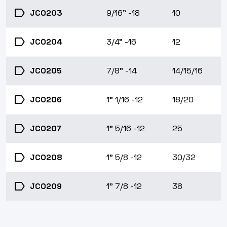
label
JC0203
9/16" -18
10
label
JC0204
3/4" -16
12
label
JC0205
7/8" -14
14/15/16
label
JC0206
1" 1/16 -12
18/20
label
JC0207
1" 5/16 -12
25
label
JC0208
1" 5/8 -12
30/32
label
JC0209
1" 7/8 -12
38