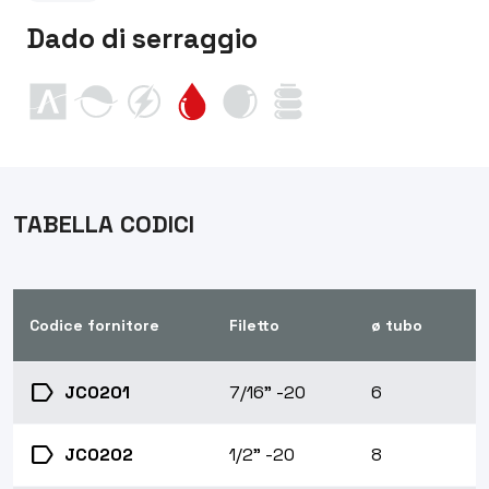
Dado di serraggio
TABELLA CODICI
Codice fornitore
Filetto
ø tubo
label
JC0201
7/16" -20
6
label
JC0202
1/2" -20
8