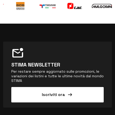
mark_email_unread
STIMA NEWSLETTER
Per restare sempre aggiornato sulle promozioni, le
variazioni dei listini e tutte le ultime novità dal mondo
STIMA
arrow_right_alt
Iscriviti ora