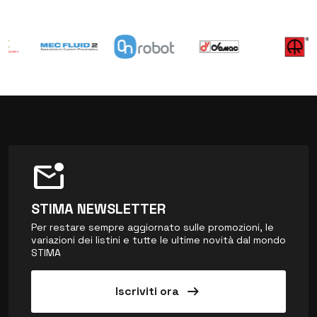
mark_email_unread
STIMA NEWSLETTER
Per restare sempre aggiornato sulle promozioni, le
variazioni dei listini e tutte le ultime novità dal mondo
STIMA
arrow_right_alt
Iscriviti ora