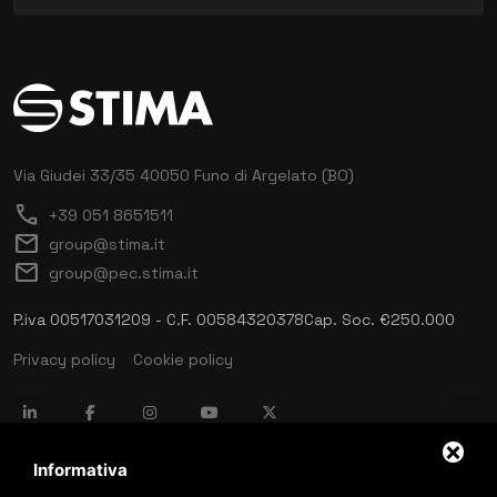
Via Giudei 33/35
40050 Funo di Argelato (BO)
call
+39 051 8651511
mail
group@stima.it
mail
group@pec.stima.it
P.iva 00517031209 - C.F. 00584320378
Cap. Soc. €250.000
Privacy policy
Cookie policy
language
ITALIANO
Informativa