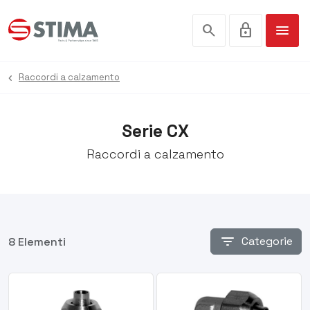
search
lock
menu
Raccordi a calzamento
Serie CX
Raccordi a calzamento
filter_list
Categorie
8 Elementi