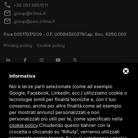
call
+39 051 8651511
mail
group@stima.it
mail
group@pec.stima.it
P.iva 00517031209 - C.F. 00584320378
Cap. Soc. €250.000
Privacy policy
Cookie policy
language
ITALIANO
Informativa
Noi e terze parti selezionate (come ad esempio
Google, Facebook, LinkedIn, ecc.) utilizziamo cookie o
download
tecnologie simili per finalità tecniche e, con il tuo
Catalogo Stima
consenso, anche per altre finalità come ad esempio
download
per mostrati annunci personalizzati e non
Politica qualità e sicurezza
personalizzati più utili per te, come specificato nella
cookie policy
.
Chiudendo questo banner con la
crocetta o cliccando su "Rifiuta", verranno utilizzati