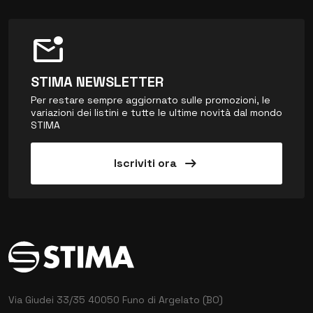
mark_email_unread
STIMA NEWSLETTER
Per restare sempre aggiornato sulle promozioni, le
variazioni dei listini e tutte le ultime novità dal mondo
STIMA
arrow_right_alt
Iscriviti ora
Via Giudei 33/35
40050 Funo di Argelato (BO)