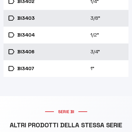
label
BI3402
1/4"
label
BI3403
3/8"
label
BI3404
1/2"
label
BI3406
3/4"
label
BI3407
1"
SERIE BI
ALTRI PRODOTTI DELLA STESSA SERIE