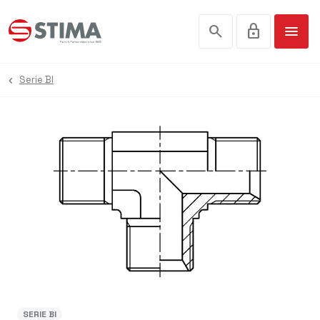
search
lock
menu
Serie BI
SERIE BI