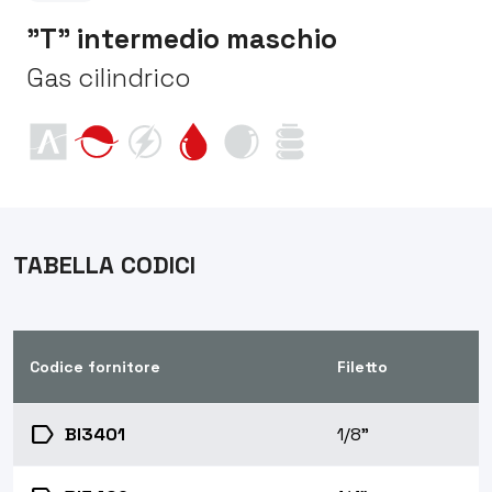
"T" intermedio maschio
Gas cilindrico
TABELLA CODICI
Codice fornitore
Filetto
label
BI3401
1/8"