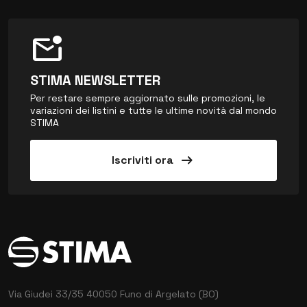
mark_email_unread
STIMA NEWSLETTER
Per restare sempre aggiornato sulle promozioni, le
variazioni dei listini e tutte le ultime novità dal mondo
STIMA
arrow_right_alt
Iscriviti ora
Via Giudei 33/35
40050 Funo di Argelato (BO)