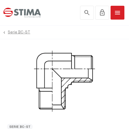
search
lock
menu
Serie BC-ST
SERIE BC-ST