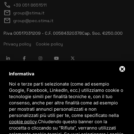
call
+39 051 8651511
mail
group@stima.it
mail
group@pec.stima.it
P.iva 00517031209 - C.F. 00584320378
Cap. Soc. €250.000
Privacy policy
Cookie policy
language
ITALIANO
Informativa
Noi e terze parti selezionate (come ad esempio
Google, Facebook, LinkedIn, ecc.) utilizziamo cookie o
download
tecnologie simili per finalità tecniche e, con il tuo
Catalogo Stima
consenso, anche per altre finalità come ad esempio
download
per mostrati annunci personalizzati e non
Politica qualità e sicurezza
personalizzati più utili per te, come specificato nella
cookie policy
.
Chiudendo questo banner con la
crocetta o cliccando su "Rifiuta", verranno utilizzati