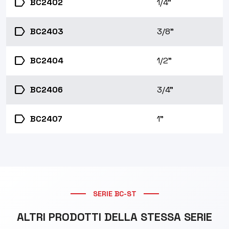
label
BC2402
1/4"
label
BC2403
3/8"
label
BC2404
1/2"
label
BC2406
3/4"
label
BC2407
1"
SERIE BC-ST
ALTRI PRODOTTI DELLA STESSA SERIE