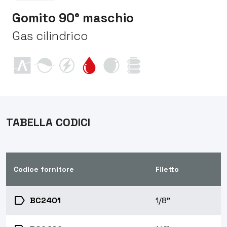
Gomito 90° maschio
Gas cilindrico
TABELLA CODICI
Codice fornitore
Filetto
label
BC2401
1/8"