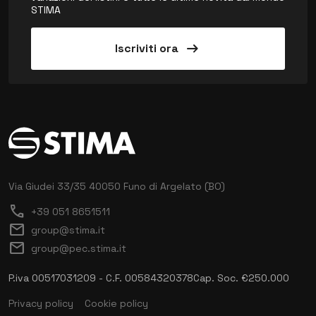
STIMA
arrow_right_alt
Iscriviti ora
Via Giudei 33/35
40050 Funo di Argelato (BO)
call
+39 051 8651511
mail
group@stima.it
mail
group@pec.stima.it
P.iva 00517031209 - C.F. 00584320378
Cap. Soc. €250.000
Privacy policy
Cookie policy