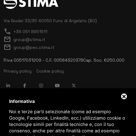
Via Giudei 33/35
40050 Funo di Argelato (BO)
call
+39 051 8651511
mail
group@stima.it
mail
group@pec.stima.it
P.iva 00517031209 - C.F. 00584320378
Cap. Soc. €250.000
Privacy policy
Cookie policy
language
ITALIANO
Informativa
Noi e terze parti selezionate (come ad esempio
Google, Facebook, LinkedIn, ecc.) utilizziamo cookie o
download
tecnologie simili per finalità tecniche e, con il tuo
Catalogo Stima
consenso, anche per altre finalità come ad esempio