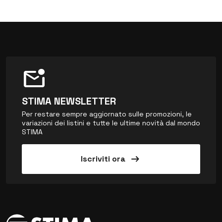
mark_email_unread
STIMA NEWSLETTER
Per restare sempre aggiornato sulle promozioni, le
variazioni dei listini e tutte le ultime novità dal mondo
STIMA
arrow_right_alt
Iscriviti ora