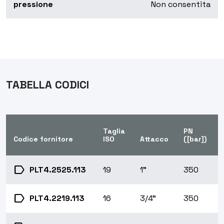
pressione
Non consentita
TABELLA CODICI
Taglia
PN
Codice fornitore
ISO
Attacco
([bar])
label
PLT4.2525.113
19
1"
350
label
PLT4.2219.113
16
3/4"
350