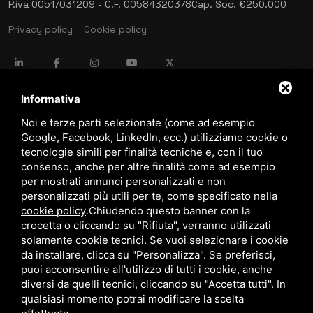
P.iva 00517031209 - C.F. 00584320378
Cap. Soc. €250.000
Privacy policy
Cookie policy
language
ITALIANO
Informativa
Noi e terze parti selezionate (come ad esempio
Google, Facebook, LinkedIn, ecc.) utilizziamo cookie o
download
tecnologie simili per finalità tecniche e, con il tuo
Catalogo Stima
consenso, anche per altre finalità come ad esempio
download
per mostrati annunci personalizzati e non
Politica qualità e sicurezza
personalizzati più utili per te, come specificato nella
cookie policy
.
Chiudendo questo banner con la
crocetta o cliccando su "Rifiuta", verranno utilizzati
solamente cookie tecnici. Se vuoi selezionare i cookie
da installare, clicca su "Personalizza". Se preferisci,
puoi acconsentire all'utilizzo di tutti i cookie, anche
diversi da quelli tecnici, cliccando su "Accetta tutti". In
qualsiasi momento potrai modificare la scelta
Questo sito è protetto da Google reCAPTCHA v3,
Privacy Policy
e
Terms of Service
di Google.