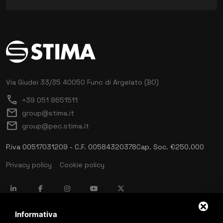
Via Giudei 33/35
40050 Funo di Argelato (BO)
call
+39 051 8651511
mail
group@stima.it
mail
group@pec.stima.it
P.iva 00517031209 - C.F. 00584320378
Cap. Soc. €250.000
Privacy policy
Cookie policy
language
ITALIANO
Informativa