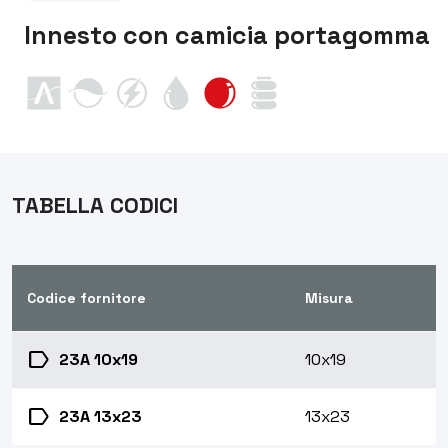
Innesto con camicia portagomma
TABELLA CODICI
Codice fornitore
Misura
label
23A 10x19
10x19
label
23A 13x23
13x23