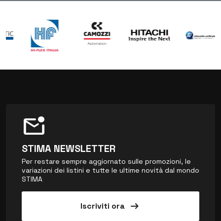
mark_email_unread
STIMA NEWSLETTER
Per restare sempre aggiornato sulle promozioni, le
variazioni dei listini e tutte le ultime novità dal mondo
STIMA
arrow_right_alt
Iscriviti ora