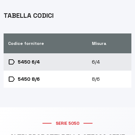
TABELLA CODICI
Codice fornitore
Misura
label
5450 6/4
6/4
label
5450 8/6
8/6
SERIE 5050