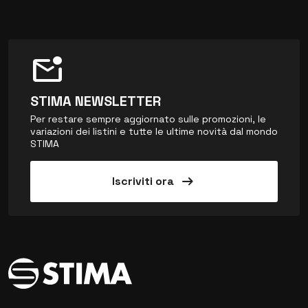
mark_email_unread
STIMA NEWSLETTER
Per restare sempre aggiornato sulle promozioni, le
variazioni dei listini e tutte le ultime novità dal mondo
STIMA
arrow_right_alt
Iscriviti ora