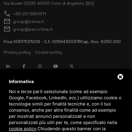
Via Giudei 33/35
40050 Funo di Argelato (BO)
call
+39 051 8651511
mail
group@stima.it
mail
group@pec.stima.it
P.iva 00517031209 - C.F. 00584320378
Cap. Soc. €250.000
Privacy policy
Cookie policy
language
ITALIANO
Informativa
Noi e terze parti selezionate (come ad esempio
Google, Facebook, LinkedIn, ecc.) utilizziamo cookie o
download
tecnologie simili per finalità tecniche e, con il tuo
Catalogo Stima
consenso, anche per altre finalità come ad esempio
download
per mostrati annunci personalizzati e non
Politica qualità e sicurezza
personalizzati più utili per te, come specificato nella
cookie policy
.
Chiudendo questo banner con la