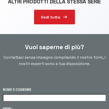
ALTRI PRODOTTI DELLA STESSA SERIE
arrow_right_alt
Vedi tutto
Vuoi saperne di più?
Contattaci senza impegno compilando il nostro form, i
nostri esperti sono a tua disposizione.
NOME E COGNOME
EMAIL