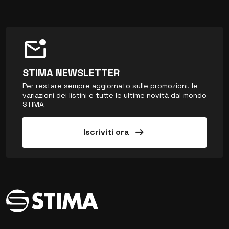
mark_email_unread
STIMA NEWSLETTER
Per restare sempre aggiornato sulle promozioni, le
variazioni dei listini e tutte le ultime novità dal mondo
STIMA
arrow_right_alt
Iscriviti ora