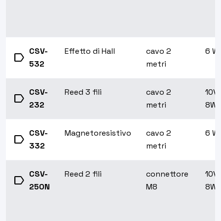
CSV-
Effetto di Hall
cavo 2
6 W
label
532
metri
CSV-
Reed 3 fili
cavo 2
10VA
label
232
metri
8W
CSV-
Magnetoresistivo
cavo 2
6 W
label
332
metri
CSV-
Reed 2 fili
connettore
10VA
label
250N
M8
8W