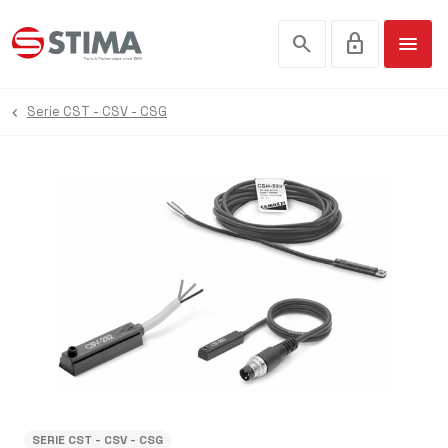
search
lock
menu
Serie CST - CSV - CSG
SERIE CST - CSV - CSG