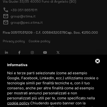
Via Giudei 33/35
40050 Funo di Argelato (BO)
call
+39 051 8651511
mail
group@stima.it
mail
group@pec.stima.it
P.iva 00517031209 - C.F. 00584320378
Cap. Soc. €250.000
Privacy policy
Cookie policy
language
ITALIANO
Informativa
Noi e terze parti selezionate (come ad esempio
Google, Facebook, LinkedIn, ecc.) utilizziamo cookie o
download
tecnologie simili per finalità tecniche e, con il tuo
Catalogo Stima
consenso, anche per altre finalità come ad esempio
download
per mostrati annunci personalizzati e non
Politica qualità e sicurezza
personalizzati più utili per te, come specificato nella
cookie policy
.
Chiudendo questo banner con la