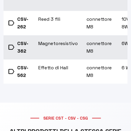
CSV-
Reed 3 fili
connettore
10VA
label
262
M8
8W
CSV-
Magnetoresistivo
connettore
6W
label
362
M8
CSV-
Effetto di Hall
connettore
6 W
label
562
M8
SERIE CST - CSV - CSG