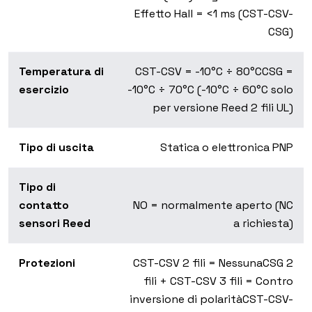
Effetto Hall = <1 ms (CST-CSV-
CSG)
Temperatura di
CST-CSV = -10°C ÷ 80°C
CSG =
esercizio
-10°C ÷ 70°C (-10°C ÷ 60°C solo
per versione Reed 2 fili UL)
Tipo di uscita
Statica o elettronica PNP
Tipo di
contatto
NO = normalmente aperto (NC
sensori Reed
a richiesta)
Protezioni
CST-CSV 2 fili = Nessuna
CSG 2
fili + CST-CSV 3 fili = Contro
inversione di polarità
CST-CSV-