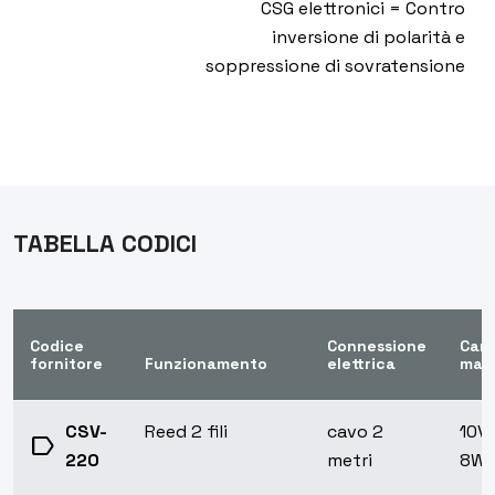
CSG elettronici = Contro
inversione di polarità e
soppressione di sovratensione
TABELLA CODICI
Codice
Connessione
Cari
fornitore
Funzionamento
elettrica
max
CSV-
Reed 2 fili
cavo 2
10VA
label
220
metri
8W