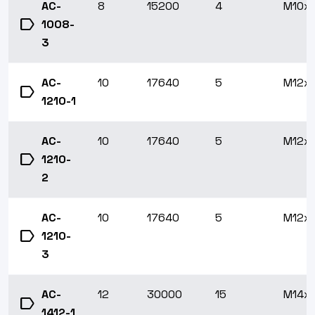
AC-
8
15200
4
M10x1
label
1008-
3
AC-
10
17640
5
M12x1
label
1210-1
AC-
10
17640
5
M12x1
label
1210-
2
AC-
10
17640
5
M12x1
label
1210-
3
AC-
12
30000
15
M14x1
label
1412-1