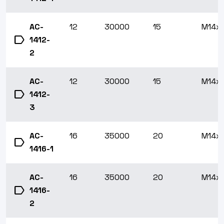
AC-
12
30000
15
M14x1
label
1412-
2
AC-
12
30000
15
M14x1
label
1412-
3
AC-
16
35000
20
M14x1
label
1416-1
AC-
16
35000
20
M14x1
label
1416-
2