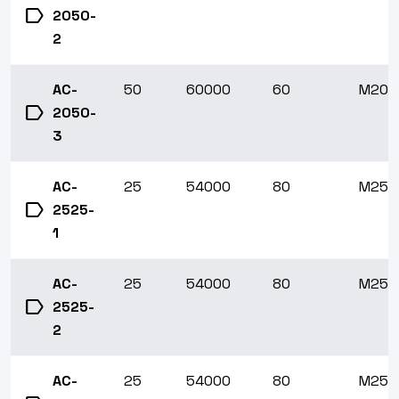
label
2050-
2
AC-
50
60000
60
M20x1
label
2050-
3
AC-
25
54000
80
M25x1
label
2525-
1
AC-
25
54000
80
M25x1
label
2525-
2
AC-
25
54000
80
M25x1