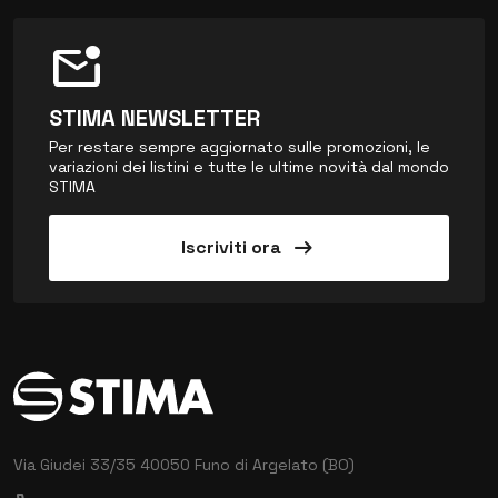
mark_email_unread
STIMA NEWSLETTER
Per restare sempre aggiornato sulle promozioni, le
variazioni dei listini e tutte le ultime novità dal mondo
STIMA
arrow_right_alt
Iscriviti ora
Via Giudei 33/35
40050 Funo di Argelato (BO)