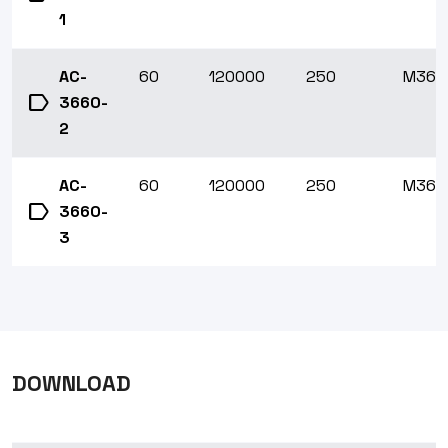
1
AC-
60
120000
250
M36x1
label
3660-
2
AC-
60
120000
250
M36x1
label
3660-
3
DOWNLOAD