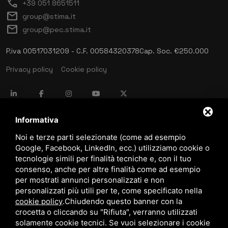
call
+39 051 8651511
mail
group@stima.it
mail
group@pec.stima.it
P.iva 00517031209 - C.F. 00584320378
Cap. Soc. €250.000
Privacy policy
Cookie policy
language
ITALIANO
Informativa
Noi e terze parti selezionate (come ad esempio
Google, Facebook, LinkedIn, ecc.) utilizziamo cookie o
download
tecnologie simili per finalità tecniche e, con il tuo
Catalogo Stima
consenso, anche per altre finalità come ad esempio
download
per mostrati annunci personalizzati e non
Politica qualità e sicurezza
personalizzati più utili per te, come specificato nella
cookie policy
.
Chiudendo questo banner con la
crocetta o cliccando su "Rifiuta", verranno utilizzati
solamente cookie tecnici. Se vuoi selezionare i cookie