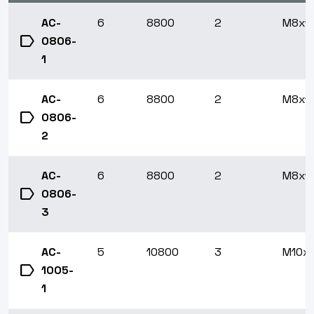
AC-
6
8800
2
M8x1
label
0806-
1
AC-
6
8800
2
M8x1
label
0806-
2
AC-
6
8800
2
M8x1
label
0806-
3
AC-
5
10800
3
M10x1
label
1005-
1