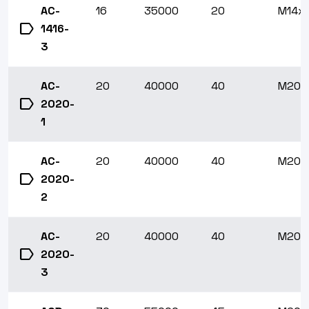
AC-
16
35000
20
M14x1
label
1416-
3
AC-
20
40000
40
M20x1
label
2020-
1
AC-
20
40000
40
M20x1
label
2020-
2
AC-
20
40000
40
M20x1
label
2020-
3