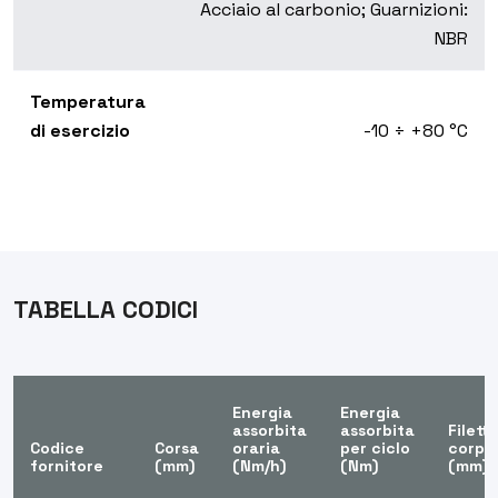
Acciaio al carbonio; Guarnizioni:
NBR
Temperatura
di esercizio
-10 ÷ +80 °C
TABELLA CODICI
Energia
Energia
assorbita
assorbita
Filett
Codice
Corsa
oraria
per ciclo
corpo
fornitore
(mm)
(Nm/h)
(Nm)
(mm)