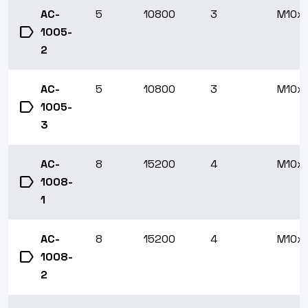
AC-
5
10800
3
M10x1
label
1005-
2
AC-
5
10800
3
M10x1
label
1005-
3
AC-
8
15200
4
M10x1
label
1008-
1
AC-
8
15200
4
M10x1
label
1008-
2