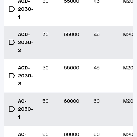
ACD-
30
55000
45
M20x1
label
2030-
1
ACD-
30
55000
45
M20x1
label
2030-
2
ACD-
30
55000
45
M20x1
label
2030-
3
AC-
50
60000
60
M20x1
label
2050-
1
AC-
50
60000
60
M20x1