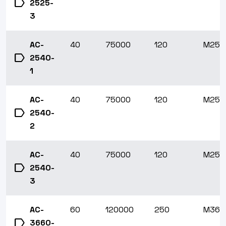
label
2525-
3
AC-
40
75000
120
M25x1
label
2540-
1
AC-
40
75000
120
M25x1
label
2540-
2
AC-
40
75000
120
M25x1
label
2540-
3
AC-
60
120000
250
M36x1
label
3660-