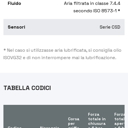
Fluido
Aria filtrata in classe 7.4.4
secondo ISO 8573-1 *
Sensori
Serie CSD
* Nel caso si utilizzasse aria lubrificata, si consiglia olio
ISOVG32 e di non interrompere mai la lubrificazione.
TABELLA CODICI
Forza
Forza
Corsa
totale in
totale
per
chiusura
apertu