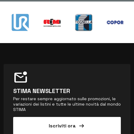
mark_email_unread
STIMA NEWSLETTER
Per restare sempre aggiornato sulle promozioni, le
variazioni dei listini e tutte le ultime novità dal mondo
STIMA
arrow_right_alt
Iscriviti ora