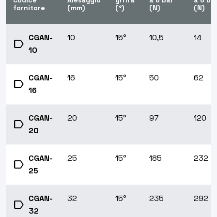
Codice
Alesaggio
griffa
a 6 bar
a 6 ba
fornitore
(mm)
(°)
(N)
(N)
CGAN-
10
15°
10,5
14
label
10
CGAN-
16
15°
50
62
label
16
CGAN-
20
15°
97
120
label
20
CGAN-
25
15°
185
232
label
25
CGAN-
32
15°
235
292
label
32