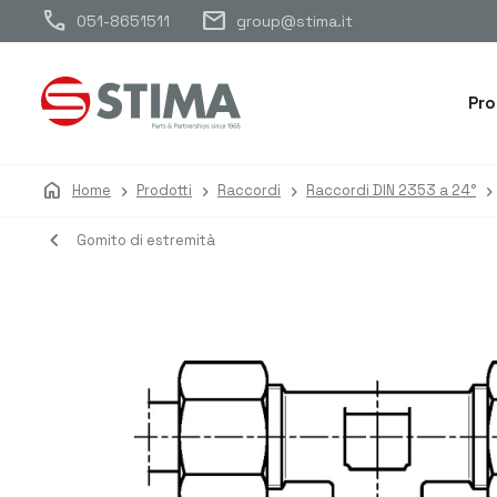
call
mail
051-8651511
group@stima.it
Pro
home
Home
Prodotti
Raccordi
Raccordi DIN 2353 a 24°
navigate_before
Gomito di estremità