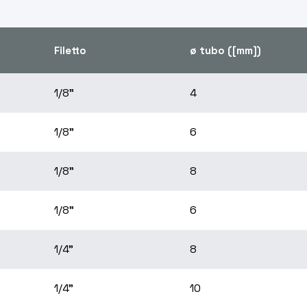
Filetto
ø tubo ([mm])
1/8"
4
1/8"
6
1/8"
8
1/8"
6
1/4"
8
1/4"
10