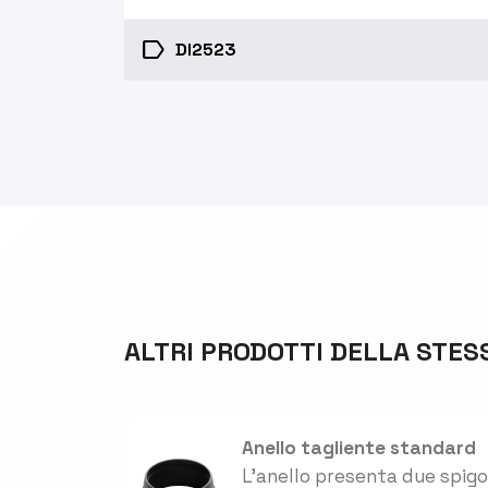
label
DI2523
ALTRI PRODOTTI DELLA STES
Anello tagliente standard
L'anello presenta due spigo