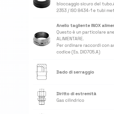
bloccaggio sicuro del tubo.
2353 / ISO 8434-1 e tubi met
Anello tagliente INOX alim
Questo è un particolare anel
ALIMENTARE.
Per ordinare raccordi con an
codice (Es. DI0705.A)
Dado di serraggio
Diritto di estremità
Gas cilindrico