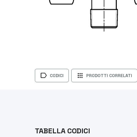
label
apps
CODICI
PRODOTTI CORRELATI
TABELLA CODICI