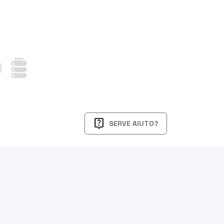
live_help
SERVE AIUTO?