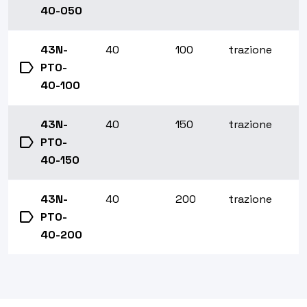
40-050
43N-
40
100
trazione
label
PT0-
40-100
43N-
40
150
trazione
label
PT0-
40-150
43N-
40
200
trazione
label
PT0-
40-200