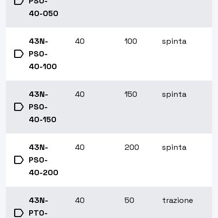
label
PS0-
40-050
43N-
40
100
spinta
label
PS0-
40-100
43N-
40
150
spinta
label
PS0-
40-150
43N-
40
200
spinta
label
PS0-
40-200
43N-
40
50
trazione
label
PT0-