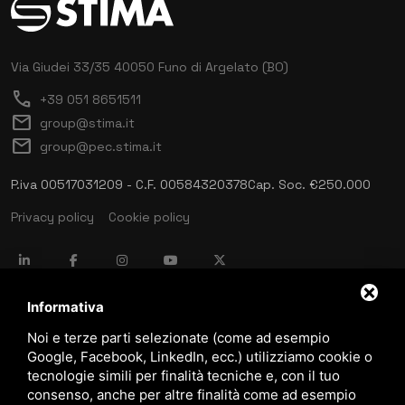
Via Giudei 33/35
40050 Funo di Argelato (BO)
call
+39 051 8651511
mail
group@stima.it
mail
group@pec.stima.it
P.iva 00517031209 - C.F. 00584320378
Cap. Soc. €250.000
Privacy policy
Cookie policy
language
ITALIANO
Informativa
Noi e terze parti selezionate (come ad esempio
Google, Facebook, LinkedIn, ecc.) utilizziamo cookie o
download
tecnologie simili per finalità tecniche e, con il tuo
Catalogo Stima
consenso, anche per altre finalità come ad esempio