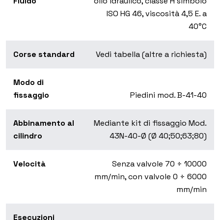
Fluido
olio idraulico, classe H simbolo
ISO HG 46, viscosità 4,5 E. a
40°C
Corse standard
Vedi tabella (altre a richiesta)
Modo di
fissaggio
Piedini mod. B-41-40
Abbinamento al
Mediante kit di fissaggio Mod.
cilindro
43N-40-Ø (Ø 40;50;63;80)
Velocità
Senza valvole 70 ÷ 10000
mm/min, con valvole 0 ÷ 6000
mm/min
Esecuzioni