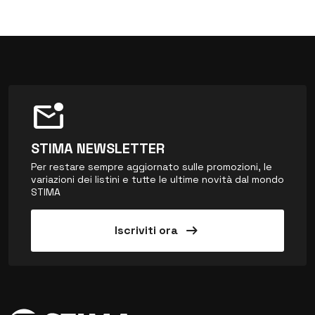
mark_email_unread
STIMA NEWSLETTER
Per restare sempre aggiornato sulle promozioni, le
variazioni dei listini e tutte le ultime novità dal mondo
STIMA
arrow_right_alt
Iscriviti ora